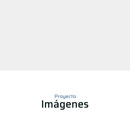
Proyecto
Imágenes