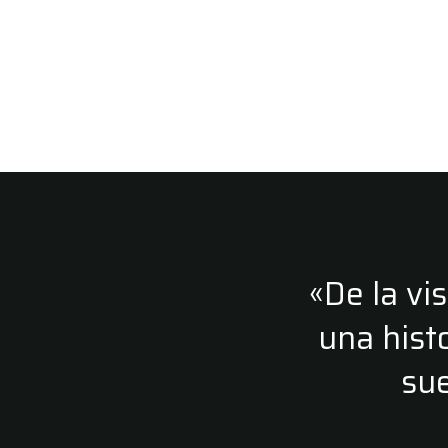
«De la vi
una hist
sue