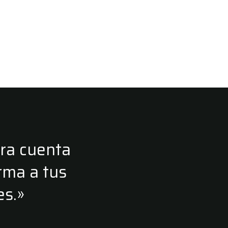
ura cuenta
rma a tus
es.»